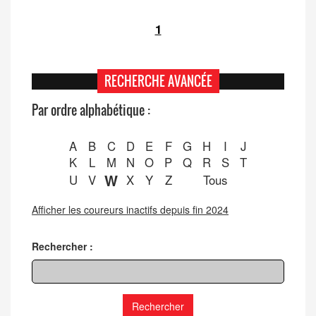
1
RECHERCHE AVANCÉE
Par ordre alphabétique :
A
B
C
D
E
F
G
H
I
J
K
L
M
N
O
P
Q
R
S
T
W
U
V
X
Y
Z
Tous
Afficher les coureurs inactifs depuis fin 2024
Rechercher :