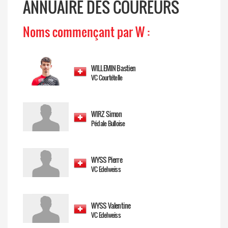
ANNUAIRE DES COUREURS
Noms commençant par W :
WILLEMIN Bastien
VC Courtételle
WIRZ Simon
Pédale Bulloise
WYSS Pierre
VC Edelweiss
WYSS Valentine
VC Edelweiss