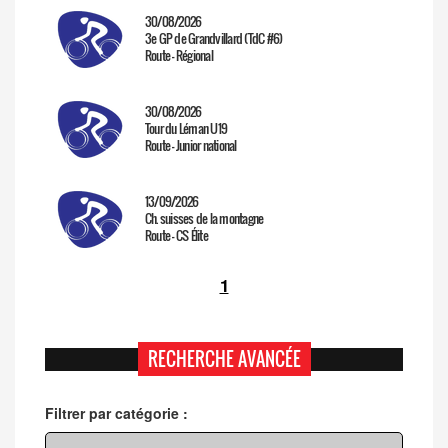
30/08/2026
3e GP de Grandvillard (TdC #6)
Route - Régional
30/08/2026
Tour du Léman U19
Route - Junior national
13/09/2026
Ch. suisses de la montagne
Route - CS Élite
1
RECHERCHE AVANCÉE
Filtrer par catégorie :