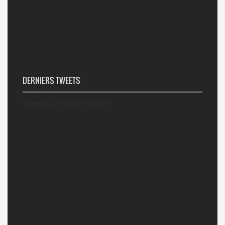
DERNIERS TWEETS
Tweets by PedaleRomande