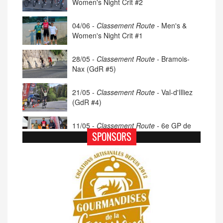
Women's Night Crit #2
04/06 -
Classement Route -
Men's &
Women's Night Crit #1
28/05 -
Classement Route -
Bramois-
Nax (GdR #5)
21/05 -
Classement Route -
Val-d'Illiez
(GdR #4)
11/05 -
Classement Route -
6e GP de
Porsel (TdC #4)
SPONSORS
07/05 -
Classement Route -
Blonay-Les
Pléiades (GdR #3)
23/04 -
Classement Route -
4e Pringy -
Moléson (TdC #3)