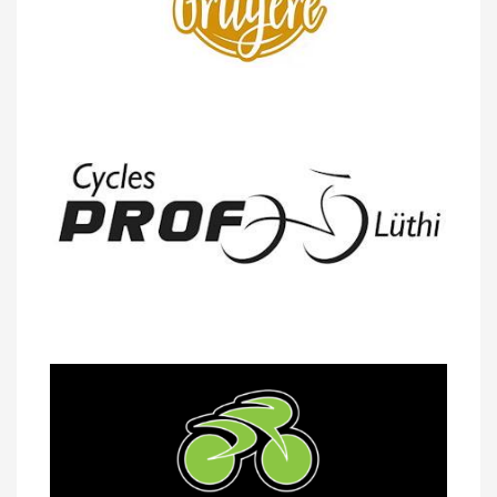
14/04 -
Photos -
Les photos du 5e GP
de Semsales
14/04 -
Classement Route -
5e GP de
Semsales (TdC #2)