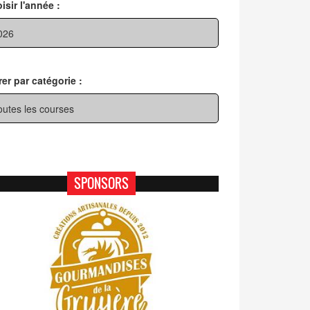
isir l'année :
trer par catégorie :
SPONSORS