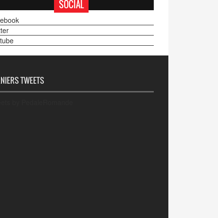
SOCIAL
ebook
ter
tube
NIERS TWEETS
ets by PedaleRomande