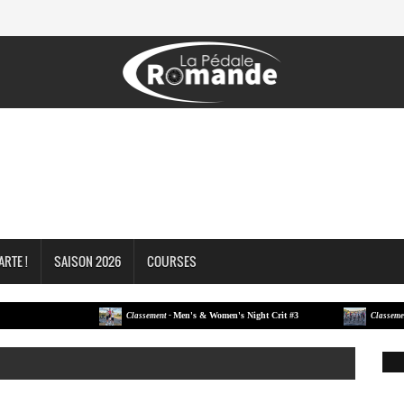
ARTE !
SAISON 2026
COURSES
Men's & Women's Night Crit #3
Me
Classement -
Classement -