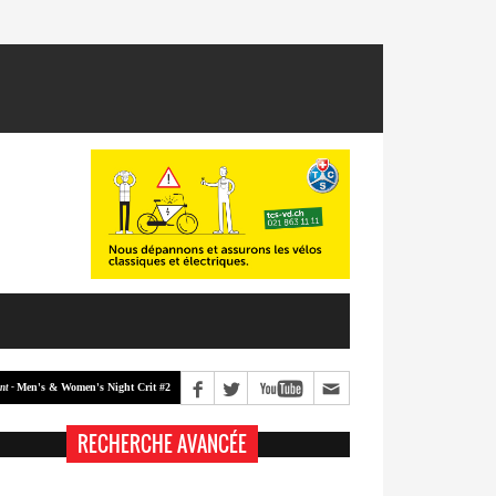
n's & Women's Night Crit #2
Men's & Women's Night Crit #1
Classement -
RECHERCHE AVANCÉE