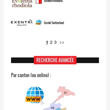
Evoleina Rhodiola
Exentri Switzerland
2
3
>>
1
RECHERCHE AVANCÉE
Par canton (ou online) :