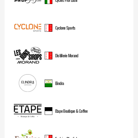
Cycles Prof Lüthi
Cyclone Sports
Distillerie Morand
Elindra
Etape Boutique & Coffee