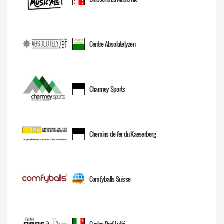
Centre Absolutelyzen
Charmey Sports
Chemins de fer du Kaeserberg
Comfyballs Suisse