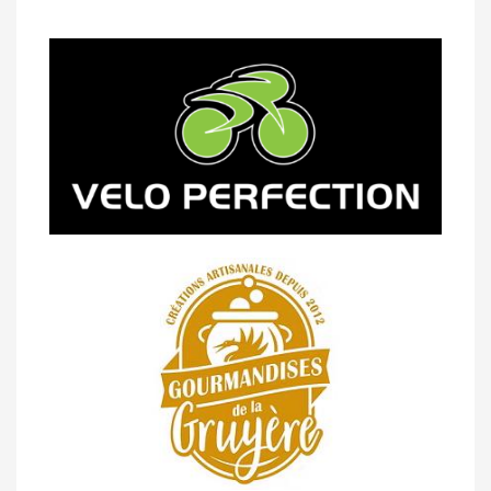
14/04 -
Classement Route -
5e GP de
Semsales (TdC #2)