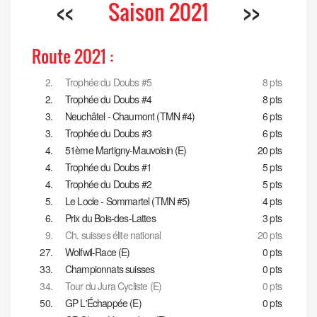
<<
Saison 2021
>>
Route 2021 :
2.
Trophée du Doubs #5
8 pts
2.
Trophée du Doubs #4
8 pts
3.
Neuchâtel - Chaumont (TMN #4)
6 pts
3.
Trophée du Doubs #3
6 pts
4.
51ème Martigny-Mauvoisin (E)
20 pts
4.
Trophée du Doubs #1
5 pts
4.
Trophée du Doubs #2
5 pts
5.
Le Locle - Sommartel (TMN #5)
4 pts
6.
Prix du Bois-des-Lattes
3 pts
9.
Ch. suisses élite national
20 pts
27.
Wolfwil-Race (E)
0 pts
33.
Championnats suisses
0 pts
34.
Tour du Jura Cycliste (E)
0 pts
50.
GP L'Échappée (E)
0 pts