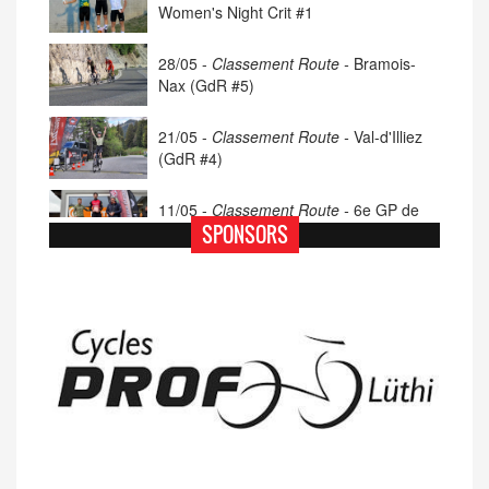
Women's Night Crit #1
28/05 -
Classement Route -
Bramois-
Nax (GdR #5)
21/05 -
Classement Route -
Val-d'Illiez
(GdR #4)
11/05 -
Classement Route -
6e GP de
Porsel (TdC #4)
SPONSORS
07/05 -
Classement Route -
Blonay-Les
Pléiades (GdR #3)
23/04 -
Classement Route -
4e Pringy -
Moléson (TdC #3)
14/04 -
Photos -
Les photos du 5e GP
de Semsales