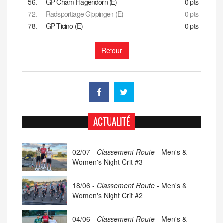
56.
GP Cham-Hagendorn (E)
0 pts
72.
Radsporttage Gippingen (E)
0 pts
78.
GP Ticino (E)
0 pts
Retour
ACTUALITÉ
02/07 -
Classement Route -
Men's &
Women's Night Crit #3
18/06 -
Classement Route -
Men's &
Women's Night Crit #2
04/06 -
Classement Route -
Men's &