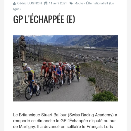
Cédric BUGNON
11 avril 2021
Route - Élite national S1 (En
ligne)
GP L'ÉCHAPPÉE (E)
Le Britannique Stuart Balfour (Swiss Racing Academy) a
remporté ce dimanche le GP l'Échappée disputé autour
de Martigny. Il a devancé en solitaire le Français Loris