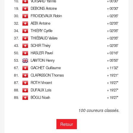
10.
VOISARD Yannis
+ 00'30''
19.
DEBONS Antoine
+ 00'30''
30.
FROIDEVAUX Robin
+ 02'05''
32.
AEBI Antoine
+ 02'05''
34.
THIÈRY Cyrille
+ 02'05''
37.
THIÉBAUD Valère
+ 02'05''
43.
SCHIR Théry
+ 02'05''
50.
HASLER Pavel
+ 03'16''
53.
LAWTON Henry
+ 05'55''
67.
GACHET Guillaume
+ 11'32''
81.
CLAPASSON Thomas
+ 19'21''
87.
ROTH Vincent
+ 19'27''
88.
DUFAUX Loïs
+ 19'27''
89.
BÖGLI Noah
+ 19'27''
100 coureurs classés.
Retour