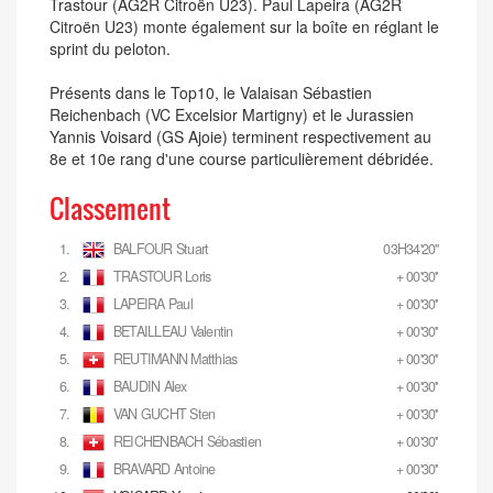
Trastour (AG2R Citroën U23). Paul Lapeira (AG2R
Citroën U23) monte également sur la boîte en réglant le
sprint du peloton.
Présents dans le Top10, le Valaisan Sébastien
Reichenbach (VC Excelsior Martigny) et le Jurassien
Yannis Voisard (GS Ajoie) terminent respectivement au
8e et 10e rang d'une course particulièrement débridée.
Classement
1.
BALFOUR Stuart
03H34'20''
2.
TRASTOUR Loris
+ 00'30''
3.
LAPEIRA Paul
+ 00'30''
4.
BETAILLEAU Valentin
+ 00'30''
5.
REUTIMANN Matthias
+ 00'30''
6.
BAUDIN Alex
+ 00'30''
7.
VAN GUCHT Sten
+ 00'30''
8.
REICHENBACH Sébastien
+ 00'30''
9.
BRAVARD Antoine
+ 00'30''