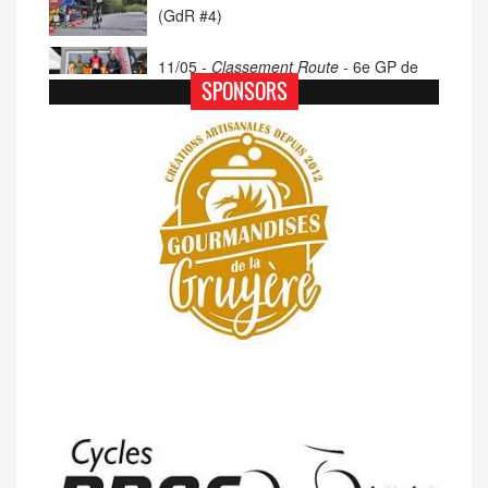
(GdR #4)
11/05 -
Classement Route -
6e GP de
Porsel (TdC #4)
SPONSORS
07/05 -
Classement Route -
Blonay-Les
Pléiades (GdR #3)
23/04 -
Classement Route -
4e Pringy -
Moléson (TdC #3)
14/04 -
Photos -
Les photos du 5e GP
de Semsales
14/04 -
Classement Route -
5e GP de
Semsales (TdC #2)