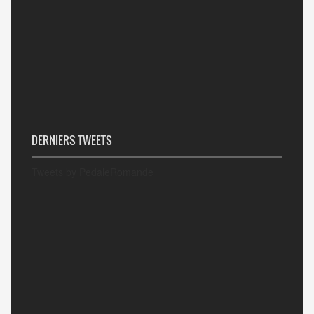
DERNIERS TWEETS
Tweets by PedaleRomande