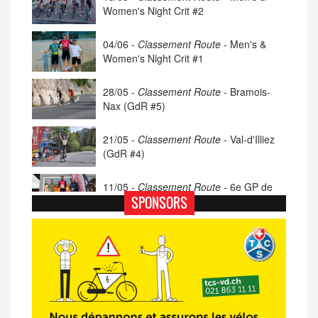
Women's Night Crit #2
04/06 -
Classement Route -
Men's &
Women's Night Crit #1
28/05 -
Classement Route -
Bramois-
Nax (GdR #5)
21/05 -
Classement Route -
Val-d'Illiez
(GdR #4)
11/05 -
Classement Route -
6e GP de
Porsel (TdC #4)
SPONSORS
07/05 -
Classement Route -
Blonay-Les
Pléiades (GdR #3)
23/04 -
Classement Route -
4e Pringy -
Moléson (TdC #3)