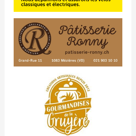
14/04 -
Photos -
Les photos du 5e GP
de Semsales
14/04 -
Classement Route -
5e GP de
Semsales (TdC #2)