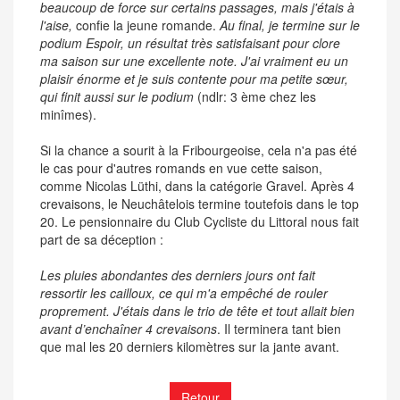
beaucoup de force sur certains passages, mais j'étais à
l'aise,
confie la jeune romande.
Au final, je termine sur le
podium Espoir, un résultat très satisfaisant pour clore
ma saison sur une excellente note. J'ai vraiment eu un
plaisir énorme et je suis contente pour ma petite sœur,
qui finit aussi sur le podium
(ndlr: 3 ème chez les
minîmes).
Si la chance a sourit à la Fribourgeoise, cela n'a pas été
le cas pour d'autres romands en vue cette saison,
comme Nicolas Lüthi, dans la catégorie Gravel. Après 4
crevaisons, le Neuchâtelois termine toutefois dans le top
20. Le pensionnaire du Club Cycliste du Littoral nous fait
part de sa déception :
Les pluies abondantes des derniers jours ont fait
ressortir les cailloux, ce qui m'a empêché de rouler
proprement. J'étais dans le trio de tête et tout allait bien
avant d’enchaîner 4 crevaisons
. Il terminera tant bien
que mal les 20 derniers kilomètres sur la jante avant.
Retour