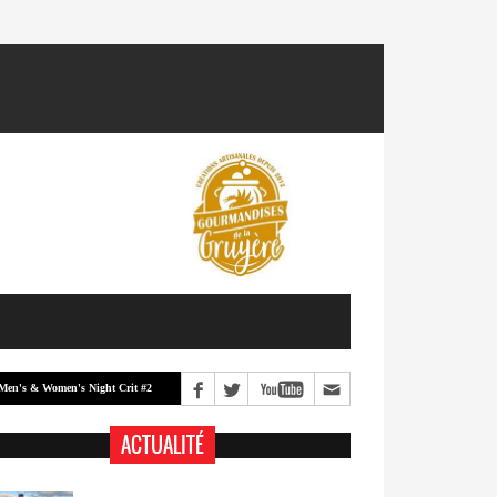
Women's Night Crit #2
Men's & Women's Night Crit #1
Classement -
ACTUALITÉ