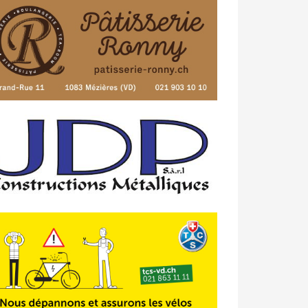
23/04 -
Classement Route -
4e Pringy
- Moléson (TdC #3)
14/04 -
Photos -
Les photos du 5e GP
de Semsales
14/04 -
Classement Route -
5e GP de
Semsales (TdC #2)