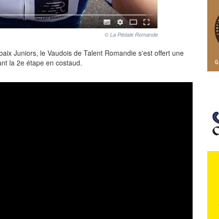
© La Pédale Romande
aix Juniors, le Vaudois de Talent Romandie s'est offert une
nt la 2e étape en costaud.