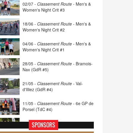
02/07 -
Classement Route -
Men's &
Women's Night Crit #3
18/06 -
Classement Route -
Men's &
Women's Night Crit #2
04/06 -
Classement Route -
Men's &
Women's Night Crit #1
28/05 -
Classement Route -
Bramois-
Nax (GdR #5)
21/05 -
Classement Route -
Val-
d'Illiez (GdR #4)
11/05 -
Classement Route -
6e GP de
Porsel (TdC #4)
07/05 -
Classement Route -
Blonay-
SPONSORS
Les Pléiades (GdR #3)