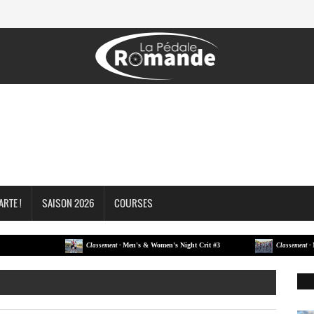
ARTE !
SAISON 2026
COURSES
Men's & Women's Night Crit #3
Men's & 
Classement -
Classement -