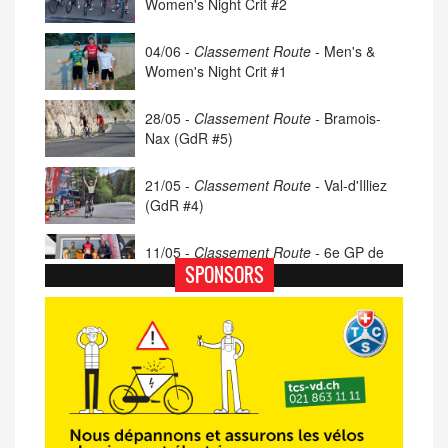
Women's Night Crit #2
04/06 -
Classement Route -
Men's &
Women's Night Crit #1
28/05 -
Classement Route -
Bramois-
Nax (GdR #5)
21/05 -
Classement Route -
Val-d'Illiez
(GdR #4)
11/05 -
Classement Route -
6e GP de
Porsel (TdC #4)
SPONSORS
07/05 -
Classement Route -
Blonay-Les
Pléiades (GdR #3)
23/04 -
Classement Route -
4e Pringy -
Moléson (TdC #3)