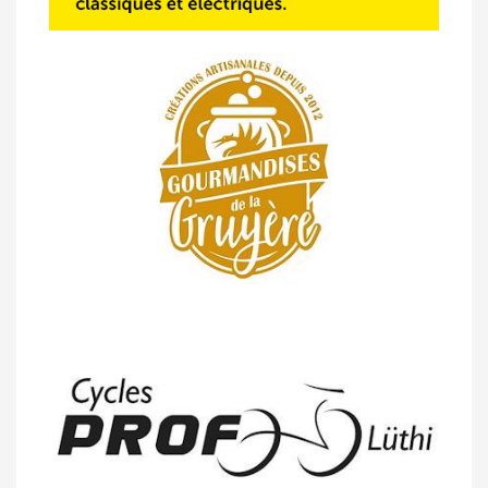
14/04 -
Photos -
Les photos du 5e GP
de Semsales
14/04 -
Classement Route -
5e GP de
Semsales (TdC #2)