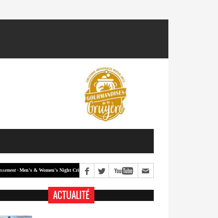
Men's & Women's Night Crit #2
Men's & Women's Night Crit #1
 -
Classement -
ACTUALITÉ