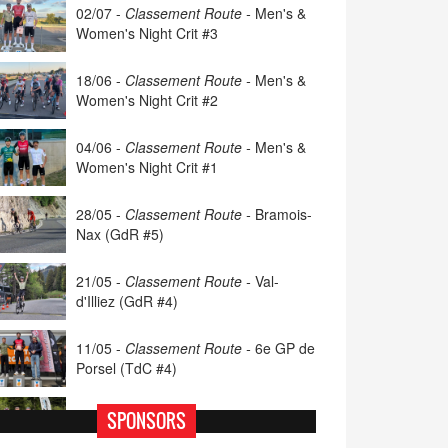
02/07 -
Classement Route -
Men's &
Women's Night Crit #3
18/06 -
Classement Route -
Men's &
Women's Night Crit #2
04/06 -
Classement Route -
Men's &
Women's Night Crit #1
28/05 -
Classement Route -
Bramois-
Nax (GdR #5)
21/05 -
Classement Route -
Val-
d'Illiez (GdR #4)
11/05 -
Classement Route -
6e GP de
Porsel (TdC #4)
07/05 -
Classement Route -
Blonay-
SPONSORS
Les Pléiades (GdR #3)