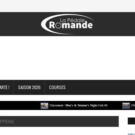
ARTE !
SAISON 2026
COURSES
Men's & Women's Night Crit #3
Classement -
Classement
OPPENS