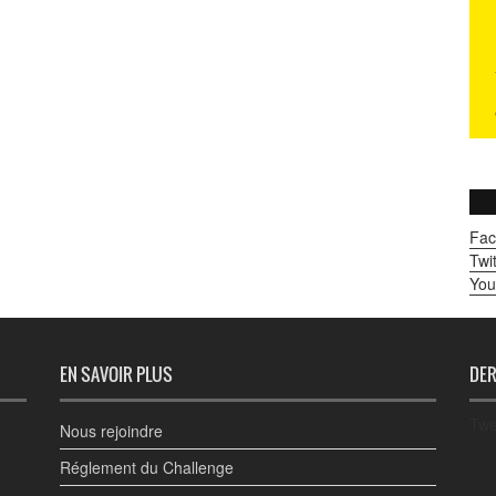
Fac
Twit
You
EN SAVOIR PLUS
DER
Twe
Nous rejoindre
Réglement du Challenge