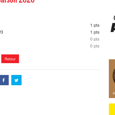
1 pts
#3
1 pts
0 pts
0 pts
Retour