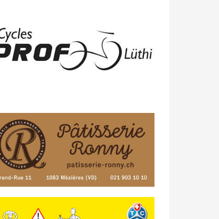
23/04 -
Classement Route -
4e Pringy
- Moléson (TdC #3)
14/04 -
Photos -
Les photos du 5e GP
de Semsales
14/04 -
Classement Route -
5e GP de
Semsales (TdC #2)