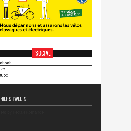
SOCIAL
ebook
ter
tube
NIERS TWEETS
ets by PedaleRomande