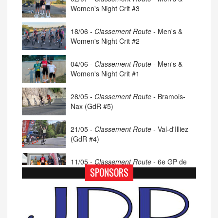
Women's Night Crit #3
18/06 -
Classement Route -
Men's &
Women's Night Crit #2
04/06 -
Classement Route -
Men's &
Women's Night Crit #1
28/05 -
Classement Route -
Bramois-
Nax (GdR #5)
21/05 -
Classement Route -
Val-d'Illiez
(GdR #4)
11/05 -
Classement Route -
6e GP de
Porsel (TdC #4)
SPONSORS
07/05 -
Classement Route -
Blonay-Les
Pléiades (GdR #3)