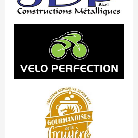
23/04 -
Classement Route -
4e Pringy -
Moléson (TdC #3)
14/04 -
Photos -
Les photos du 5e GP
de Semsales
14/04 -
Classement Route -
5e GP de
Semsales (TdC #2)