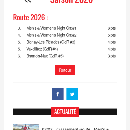
Route 2026 :
3.
Men's & Women's Night Crit #1
6 pts
4.
Men's & Women's Night Crit #2
5 pts
5.
Blonay-Les Pléiades (GdR #3)
4 pts
5.
Val-d'Illiez (GdR #4)
4 pts
6.
Bramois-Nax (GdR #5)
3 pts
Retour
ACTUALITÉ
02/07 -
Classement Route -
Men's &