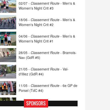
02/07 -
Classement Route -
Men's &
Women's Night Crit #3
18/06 -
Classement Route -
Men's &
Women's Night Crit #2
04/06 -
Classement Route -
Men's &
Women's Night Crit #1
28/05 -
Classement Route -
Bramois-
Nax (GdR #5)
21/05 -
Classement Route -
Val-
d'Illiez (GdR #4)
11/05 -
Classement Route -
6e GP de
Porsel (TdC #4)
07/05 -
Classement Route -
Blonay-
SPONSORS
Les Pléiades (GdR #3)