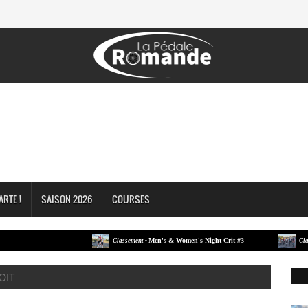
ARTE !
SAISON 2026
COURSES
Men's & Women's Night Crit #3
Classement -
Classement
NOIT