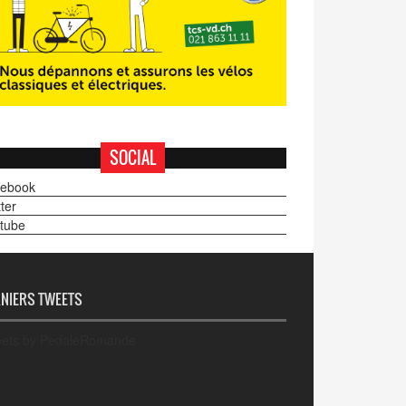
SOCIAL
ebook
ter
tube
NIERS TWEETS
ets by PedaleRomande