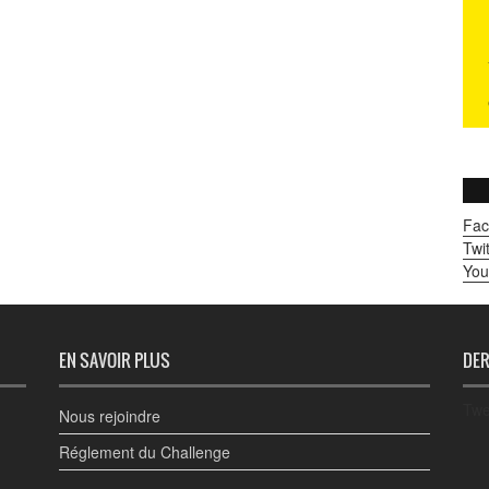
Fac
Twit
You
EN SAVOIR PLUS
DER
Twe
Nous rejoindre
Réglement du Challenge