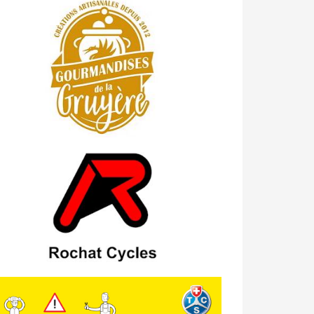
23/04 -
Classement Route -
4e Pringy
- Moléson (TdC #3)
14/04 -
Photos -
Les photos du 5e GP
de Semsales
14/04 -
Classement Route -
5e GP de
Semsales (TdC #2)