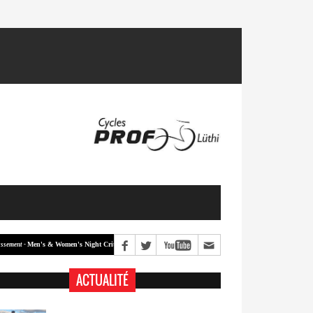
Men's & Women's Night Crit #2
Men's & Women's Night Crit #1
 -
Classement -
ACTUALITÉ