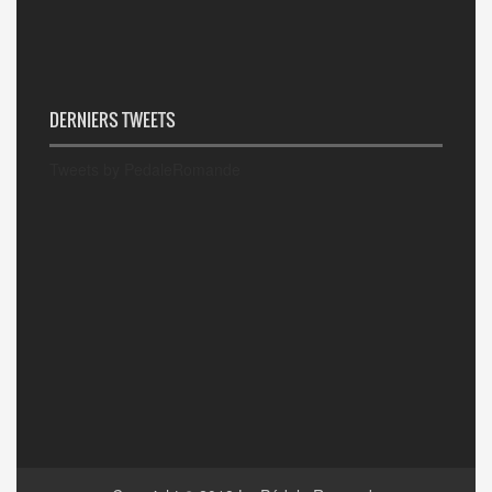
DERNIERS TWEETS
Tweets by PedaleRomande