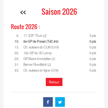
<<
Saison 2026
Route 2026 :
6.
17. EZF Thun (J)
3 pts
10.
6e GP de Porsel (TdC #4)
0 pts
13.
Ch. suisses du CLM (U19)
0 pts
26.
12e GP du VC Lancy
0 pts
29.
GP Berra Immobilier (J)
0 pts
31.
Berner Rundfahrt (J)
0 pts
43.
Ch. suisses en ligne (U19)
0 pts
Retour