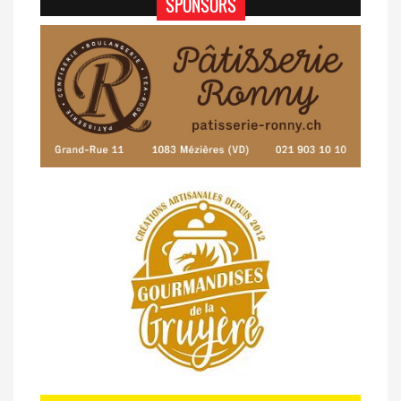
Porsel (TdC #4)
SPONSORS
07/05 -
Classement Route -
Blonay-Les
Pléiades (GdR #3)
23/04 -
Classement Route -
4e Pringy -
Moléson (TdC #3)
14/04 -
Photos -
Les photos du 5e GP
de Semsales
14/04 -
Classement Route -
5e GP de
Semsales (TdC #2)