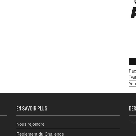
Fac
Twit
You
EN SAVOIR PLUS
DER
Twe
Nous rejoindre
Réglement du Challenge