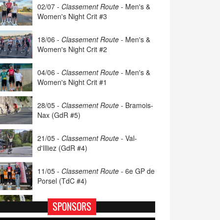
02/07 -
Classement Route -
Men's &
Women's Night Crit #3
18/06 -
Classement Route -
Men's &
Women's Night Crit #2
04/06 -
Classement Route -
Men's &
Women's Night Crit #1
28/05 -
Classement Route -
Bramois-
Nax (GdR #5)
21/05 -
Classement Route -
Val-
d'Illiez (GdR #4)
11/05 -
Classement Route -
6e GP de
Porsel (TdC #4)
07/05 -
Classement Route -
Blonay-
SPONSORS
Les Pléiades (GdR #3)