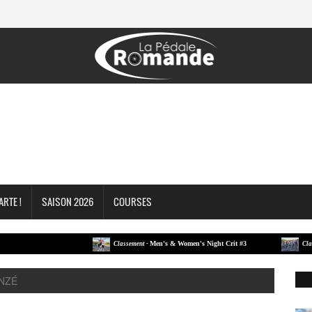
ARTE !
SAISON 2026
COURSES
Men's & Women's Night Crit #3
Classement -
Classement
ONZÉ