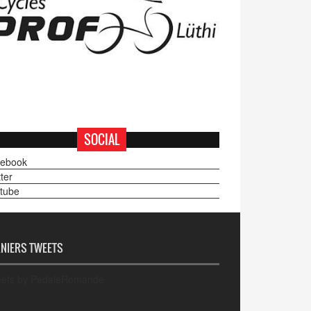
SOCIAL
ebook
ter
tube
NIERS TWEETS
ets by PedaleRomande