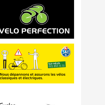
23/04 -
Classement Route -
4e Pringy
- Moléson (TdC #3)
14/04 -
Photos -
Les photos du 5e GP
de Semsales
14/04 -
Classement Route -
5e GP de
Semsales (TdC #2)