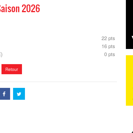
Saison 2026
22 pts
16 pts
E)
0 pts
Retour