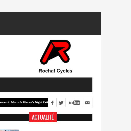
Men's & Women's Night Crit #2
Men's & Women's Night Crit #1
 -
Classement -
ACTUALITÉ