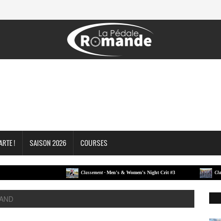
ARTE !
SAISON 2026
COURSES
Men's & Women's Night Crit #3
Classement -
Classement
CAND