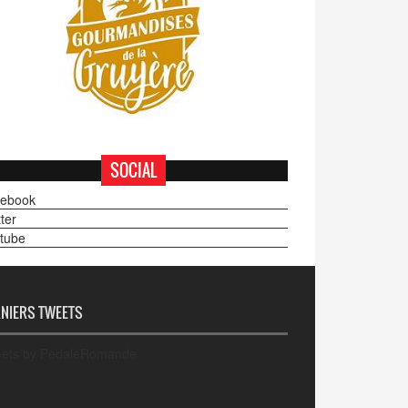
SOCIAL
ebook
ter
tube
NIERS TWEETS
ets by PedaleRomande