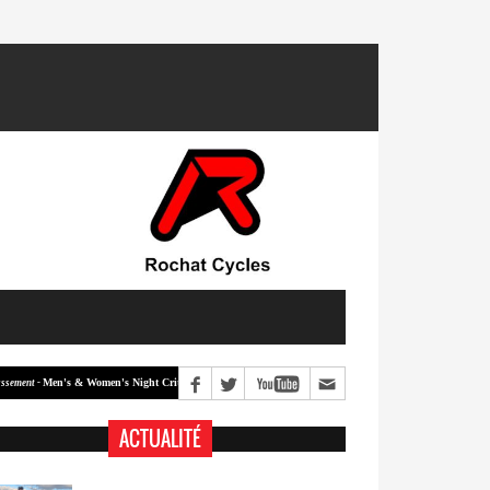
Men's & Women's Night Crit #2
Men's & Women's Night Crit #1
 -
Classement -
ACTUALITÉ