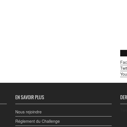
Fac
Twit
You
EN SAVOIR PLUS
DER
Twe
Nous rejoindre
Réglement du Challenge