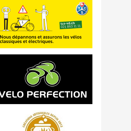
23/04 -
Classement Route -
4e Pringy
- Moléson (TdC #3)
14/04 -
Photos -
Les photos du 5e GP
de Semsales
14/04 -
Classement Route -
5e GP de
Semsales (TdC #2)