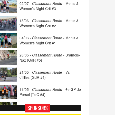
02/07 -
Classement Route -
Men's &
Women's Night Crit #3
18/06 -
Classement Route -
Men's &
Women's Night Crit #2
04/06 -
Classement Route -
Men's &
Women's Night Crit #1
28/05 -
Classement Route -
Bramois-
Nax (GdR #5)
21/05 -
Classement Route -
Val-
d'Illiez (GdR #4)
11/05 -
Classement Route -
6e GP de
Porsel (TdC #4)
07/05 -
Classement Route -
Blonay-
SPONSORS
Les Pléiades (GdR #3)