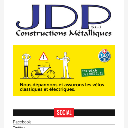
de Semsales
14/04 -
Classement Route -
5e GP de
Semsales (TdC #2)
SOCIAL
Facebook
Twitter