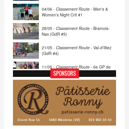
04/06 -
Classement Route -
Men's &
Women's Night Crit #1
28/05 -
Classement Route -
Bramois-
Nax (GdR #5)
21/05 -
Classement Route -
Val-d'Illiez
(GdR #4)
11/05 -
Classement Route -
6e GP de
Porsel (TdC #4)
SPONSORS
07/05 -
Classement Route -
Blonay-Les
Pléiades (GdR #3)
23/04 -
Classement Route -
4e Pringy -
Moléson (TdC #3)
14/04 -
Photos -
Les photos du 5e GP