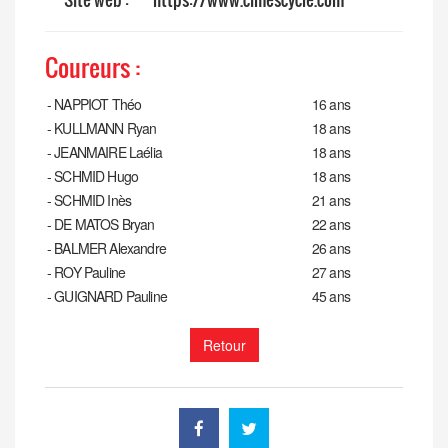
Coureurs :
-
NAPPIOT Théo
16 ans
-
KULLMANN Ryan
18 ans
-
JEANMAIRE Laélia
18 ans
-
SCHMID Hugo
18 ans
-
SCHMID Inès
21 ans
-
DE MATOS Bryan
22 ans
-
BALMER Alexandre
26 ans
-
ROY Pauline
27 ans
-
GUIGNARD Pauline
45 ans
Retour