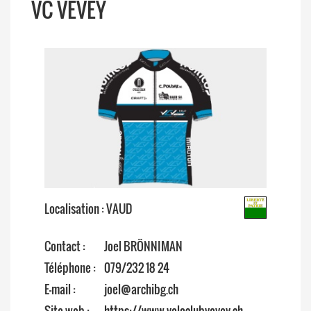
VC VEVEY
Localisation : VAUD
Contact :
Joel BRÖNNIMAN
Téléphone :
079/232 18 24
E-mail :
joel@archibg.ch
Site web :
https://www.veloclubvevey.ch