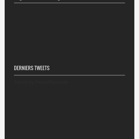
DERNIERS TWEETS
Tweets by PedaleRomande