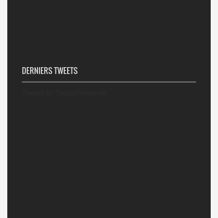
DERNIERS TWEETS
Tweets by PedaleRomande