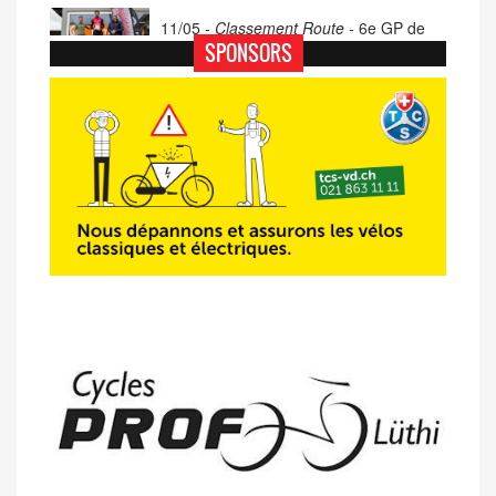
11/05 -
Classement Route -
6e GP de
Porsel (TdC #4)
SPONSORS
07/05 -
Classement Route -
Blonay-Les
Pléiades (GdR #3)
23/04 -
Classement Route -
4e Pringy -
Moléson (TdC #3)
14/04 -
Photos -
Les photos du 5e GP
de Semsales
14/04 -
Classement Route -
5e GP de
Semsales (TdC #2)