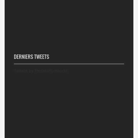
DERNIERS TWEETS
Tweets by PedaleRomande