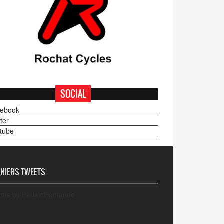
SOCIAL
ebook
ter
tube
NIERS TWEETS
ets by PedaleRomande