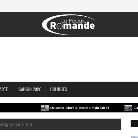
ARTE !
SAISON 2026
COURSES
Men's & Women's Night Crit #3
Classement -
Classement
artigny (GdR #5)