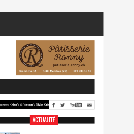
Men's & Women's Night Crit #2
Men's & Women's Night Crit #1
 -
Classement -
ACTUALITÉ