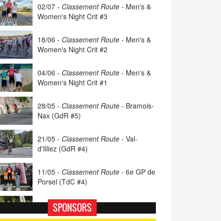
02/07 -
Classement Route -
Men's &
Women's Night Crit #3
18/06 -
Classement Route -
Men's &
Women's Night Crit #2
04/06 -
Classement Route -
Men's &
Women's Night Crit #1
28/05 -
Classement Route -
Bramois-
Nax (GdR #5)
21/05 -
Classement Route -
Val-
d'Illiez (GdR #4)
11/05 -
Classement Route -
6e GP de
Porsel (TdC #4)
07/05 -
Classement Route -
Blonay-
SPONSORS
Les Pléiades (GdR #3)