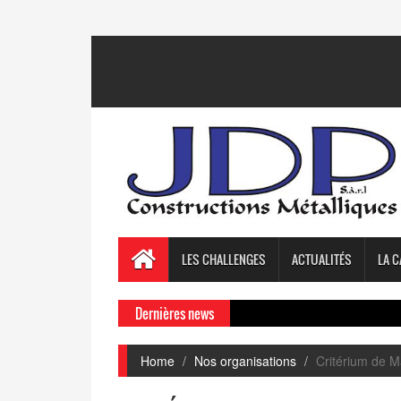
LES CHALLENGES
ACTUALITÉS
LA C
Dernières news
Home
Nos organisations
Critérium de M