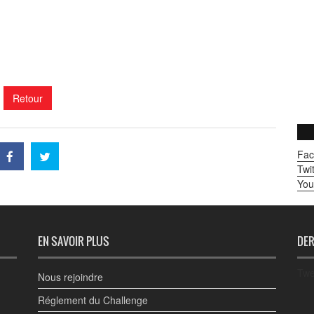
Retour
Fac
Twit
You
EN SAVOIR PLUS
DER
Twe
Nous rejoindre
Réglement du Challenge