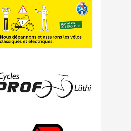
23/04 -
Classement Route -
4e Pringy
- Moléson (TdC #3)
14/04 -
Photos -
Les photos du 5e GP
de Semsales
14/04 -
Classement Route -
5e GP de
Semsales (TdC #2)