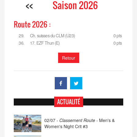
<<
Saison 2026
Route 2026 :
29.
Ch. suisses du CLM (U23)
0 pts
36.
17. EZF Thun (E)
0 pts
Retour
ACTUALITÉ
02/07 -
Classement Route -
Men's &
Women's Night Crit #3