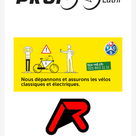
14/04 -
Photos -
Les photos du 5e GP
de Semsales
14/04 -
Classement Route -
5e GP de
Semsales (TdC #2)