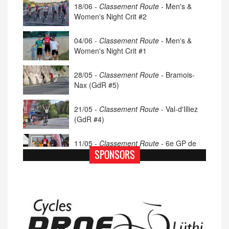
18/06 -
Classement Route -
Men's &
Women's Night Crit #2
04/06 -
Classement Route -
Men's &
Women's Night Crit #1
28/05 -
Classement Route -
Bramois-
Nax (GdR #5)
21/05 -
Classement Route -
Val-d'Illiez
(GdR #4)
11/05 -
Classement Route -
6e GP de
Porsel (TdC #4)
SPONSORS
07/05 -
Classement Route -
Blonay-Les
Pléiades (GdR #3)
23/04 -
Classement Route -
4e Pringy -
Moléson (TdC #3)