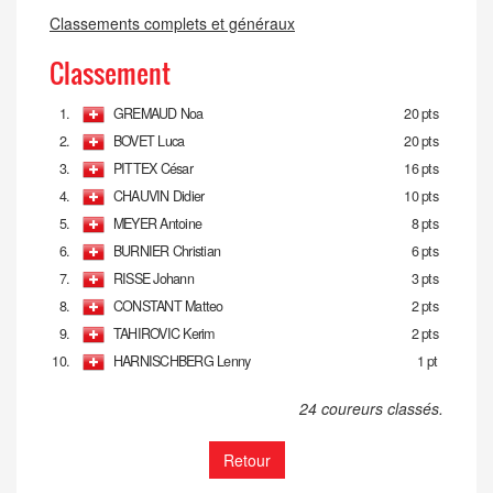
Classements complets et généraux
Classement
1.
GREMAUD Noa
20 pts
2.
BOVET Luca
20 pts
3.
PITTEX César
16 pts
4.
CHAUVIN Didier
10 pts
5.
MEYER Antoine
8 pts
6.
BURNIER Christian
6 pts
7.
RISSE Johann
3 pts
8.
CONSTANT Matteo
2 pts
9.
TAHIROVIC Kerim
2 pts
10.
HARNISCHBERG Lenny
1 pt
24 coureurs classés.
Retour