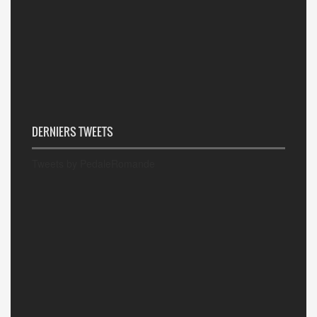
DERNIERS TWEETS
Tweets by PedaleRomande