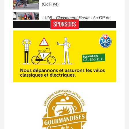
(GdR #4)
11/05 -
Classement Route -
6e GP de
Porsel (TdC #4)
SPONSORS
07/05 -
Classement Route -
Blonay-Les
Pléiades (GdR #3)
23/04 -
Classement Route -
4e Pringy -
Moléson (TdC #3)
14/04 -
Photos -
Les photos du 5e GP
de Semsales
14/04 -
Classement Route -
5e GP de
Semsales (TdC #2)