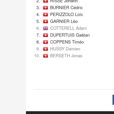
2.
RISSE Johann
3.
BURNIER Cédric
4.
PERIZZOLO Loïc
5.
GARNIER Léo
6.
COTTERELL Adam
7.
DUPERTUIS Gaëtan
8.
COPPENS Timéo
9.
HUSSY Damien
10.
BERSETH Jonas