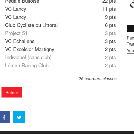
Pédale Bulloise
22 pts
VC Lancy
11 pts
VC Lancy
9 pts
Club Cycliste du Littoral
6 pts
Project 51
3 pts
Fac
VC Echallens
3 pts
Twit
VC Excelsior Martigny
2 pts
You
Individuel (sans club)
2 pts
Léman Racing Club
2 pts
25 coureurs classés.
Retour