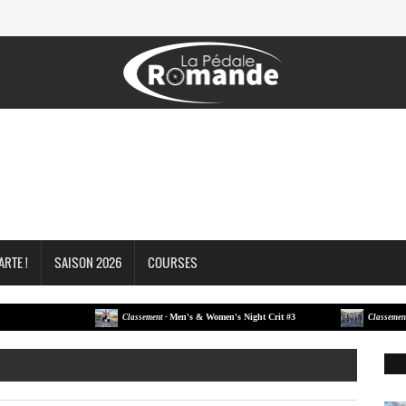
ARTE !
SAISON 2026
COURSES
Men's & Women's Night Crit #3
Men's 
Classement -
Classement -