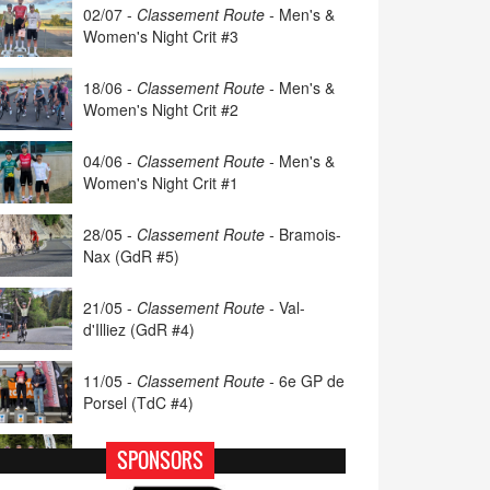
02/07 -
Classement Route -
Men's &
Women's Night Crit #3
18/06 -
Classement Route -
Men's &
Women's Night Crit #2
04/06 -
Classement Route -
Men's &
Women's Night Crit #1
28/05 -
Classement Route -
Bramois-
Nax (GdR #5)
21/05 -
Classement Route -
Val-
d'Illiez (GdR #4)
11/05 -
Classement Route -
6e GP de
Porsel (TdC #4)
07/05 -
Classement Route -
Blonay-
SPONSORS
Les Pléiades (GdR #3)