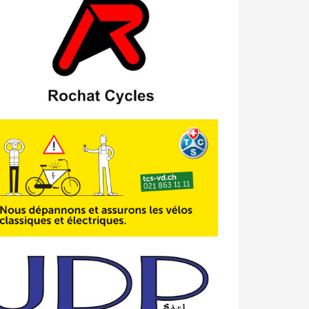
23/04 -
Classement Route -
4e Pringy
- Moléson (TdC #3)
14/04 -
Photos -
Les photos du 5e GP
de Semsales
14/04 -
Classement Route -
5e GP de
Semsales (TdC #2)