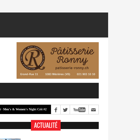
& Women's Night Crit #2
Men's & Women's Night Crit #1
Classement -
ACTUALITÉ