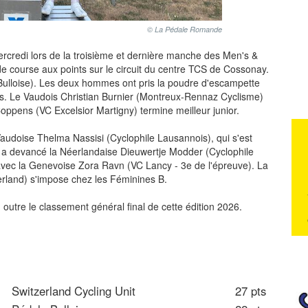
© La Pédale Romande
rcredi lors de la troisième et dernière manche des Men's &
e course aux points sur le circuit du centre TCS de Cossonay.
Bulloise). Les deux hommes ont pris la poudre d'escampette
vus. Le Vaudois Christian Burnier (Montreux-Rennaz Cyclisme)
ppens (VC Excelsior Martigny) termine meilleur junior.
Vaudoise Thelma Nassisi (Cyclophile Lausannois), qui s'est
lle a devancé la Néerlandaise Dieuwertje Modder (Cyclophile
 avec la Genevoise Zora Ravn (VC Lancy - 3e de l'épreuve). La
rland) s'impose chez les Féminines B.
outre le classement général final de cette édition 2026.
Switzerland Cycling Unit
27 pts