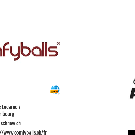
 Locarno 7
ribourg
schnow.ch
://www.comfyballs.ch/fr