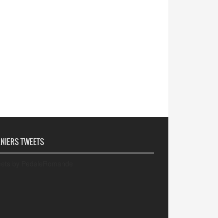
NIERS TWEETS
ets by PedaleRomande