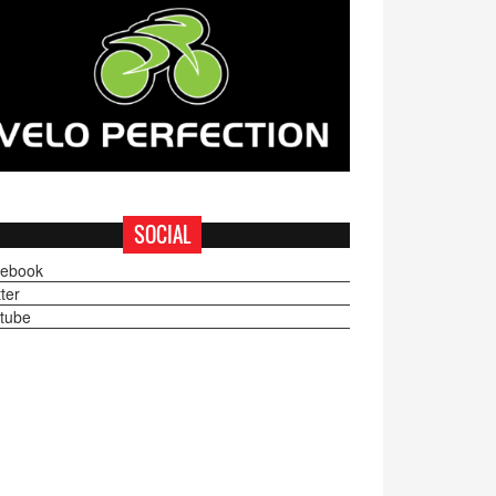
SOCIAL
ebook
ter
tube