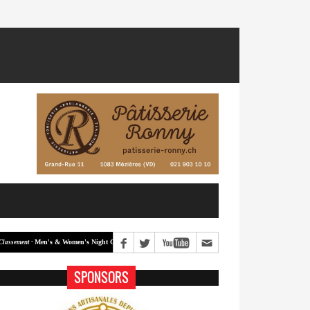
Men's & Women's Night Crit #2
Men's & Women's Night Crit #1
ent -
Classement -
SPONSORS