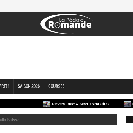
ARTE !
SAISON 2026
COURSES
Men's & Women's Night Crit #3
Classement -
Classem
lls Suisse