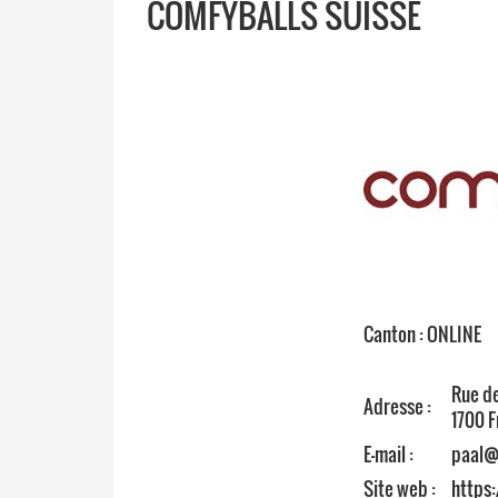
COMFYBALLS SUISSE
Canton : ONLINE
Rue de
Adresse :
1700 F
E-mail :
paal@
Site web :
https