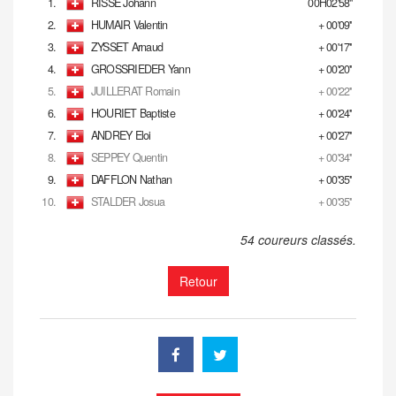
1.
RISSE Johann
00H02'58''
2.
HUMAIR Valentin
+ 00'09''
3.
ZYSSET Arnaud
+ 00'17''
4.
GROSSRIEDER Yann
+ 00'20''
5.
JUILLERAT Romain
+ 00'22''
6.
HOURIET Baptiste
+ 00'24''
7.
ANDREY Eloi
+ 00'27''
8.
SEPPEY Quentin
+ 00'34''
9.
DAFFLON Nathan
+ 00'35''
10.
STALDER Josua
+ 00'35''
54 coureurs classés.
Retour