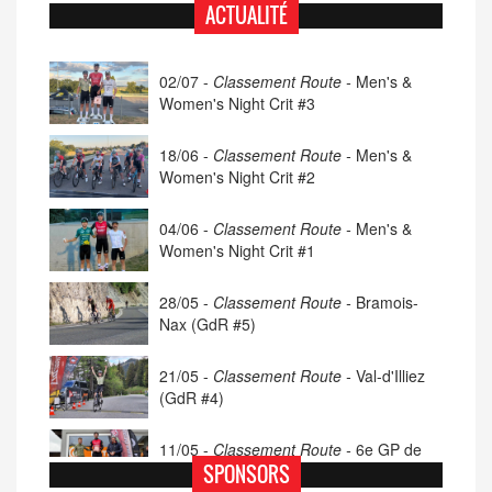
ACTUALITÉ
02/07 -
Classement Route -
Men's &
Women's Night Crit #3
18/06 -
Classement Route -
Men's &
Women's Night Crit #2
04/06 -
Classement Route -
Men's &
Women's Night Crit #1
28/05 -
Classement Route -
Bramois-
Nax (GdR #5)
21/05 -
Classement Route -
Val-d'Illiez
(GdR #4)
11/05 -
Classement Route -
6e GP de
Porsel (TdC #4)
SPONSORS