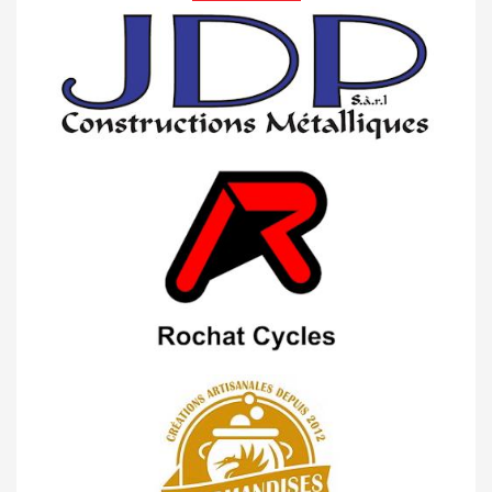
07/05 -
Classement Route -
Blonay-Les
Pléiades (GdR #3)
23/04 -
Classement Route -
4e Pringy -
Moléson (TdC #3)
14/04 -
Photos -
Les photos du 5e GP
de Semsales
14/04 -
Classement Route -
5e GP de
Semsales (TdC #2)