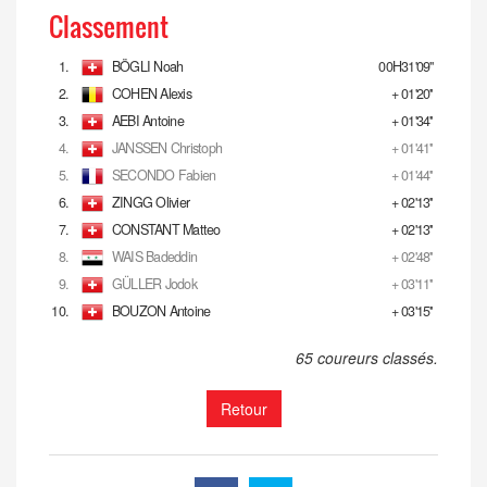
Classement
1.
BÖGLI Noah
00H31'09''
2.
COHEN Alexis
+ 01'20''
3.
AEBI Antoine
+ 01'34''
4.
JANSSEN Christoph
+ 01'41''
5.
SECONDO Fabien
+ 01'44''
6.
ZINGG Olivier
+ 02'13''
7.
CONSTANT Matteo
+ 02'13''
8.
WAIS Badeddin
+ 02'48''
9.
GÜLLER Jodok
+ 03'11''
10.
BOUZON Antoine
+ 03'15''
65 coureurs classés.
Retour