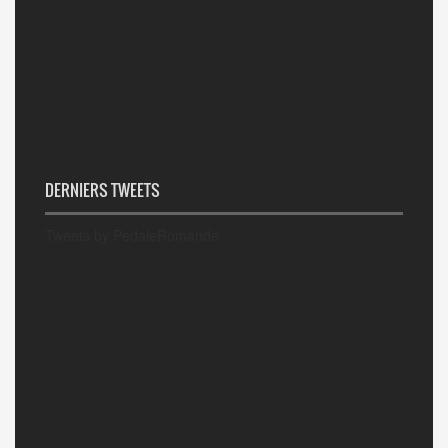
DERNIERS TWEETS
Tweets by PedaleRomande