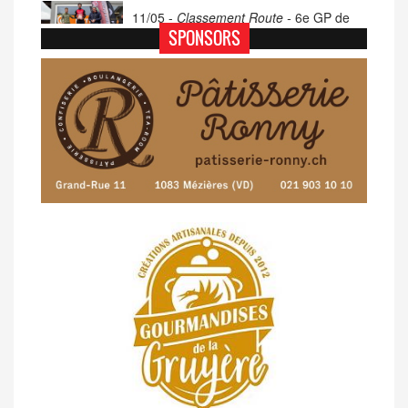
11/05 -
Classement Route -
6e GP de
Porsel (TdC #4)
SPONSORS
07/05 -
Classement Route -
Blonay-Les
Pléiades (GdR #3)
23/04 -
Classement Route -
4e Pringy -
Moléson (TdC #3)
14/04 -
Photos -
Les photos du 5e GP
de Semsales
14/04 -
Classement Route -
5e GP de
Semsales (TdC #2)