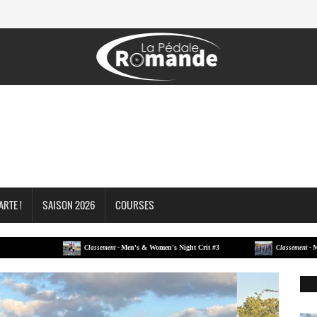
ARTE !
SAISON 2026
COURSES
Men's & Women's Night Crit #3
Men's & Women
Classement -
Classement -