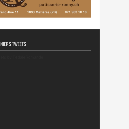
NIERS TWEETS
ets by PedaleRomande