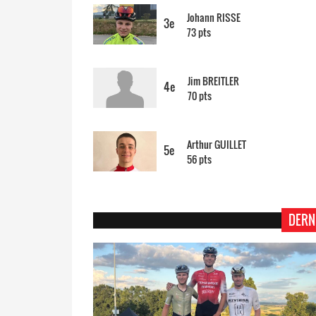
Johann RISSE
3e
73 pts
Jim BREITLER
4e
70 pts
Arthur GUILLET
5e
56 pts
DERN