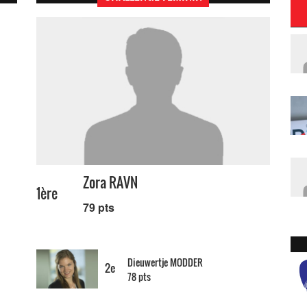
Zora RAVN
1ère
79 pts
Dieuwertje MODDER
2e
78 pts