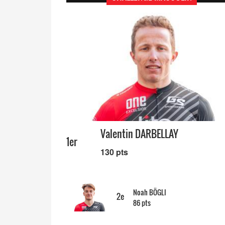
Valentin DARBELLAY
1er
130 pts
Noah BÖGLI
2e
86 pts