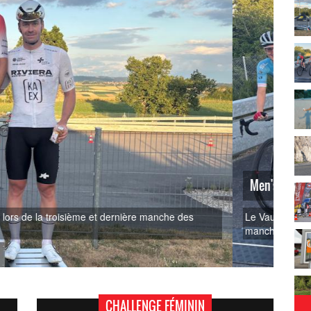
Men
 Cyclisme) s'est imposé ce mercredi lors de la seconde
Le Fr
isput...
manch
CHALLENGE FÉMININ