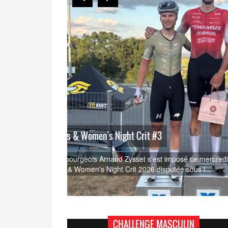
Men's & Women's Night Crit #2
e manche des
Le Vaudois Christian Burnier (Montreux-Rennaz
manche des Men's & Women's Night Crit 2026 d
CHALLENGE MASCULIN