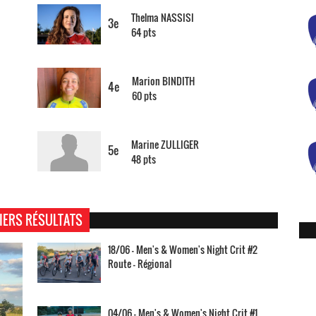
Thelma NASSISI
3e
64 pts
Marion BINDITH
4e
60 pts
Marine ZULLIGER
5e
48 pts
IERS RÉSULTATS
18/06 - Men's & Women's Night Crit #2
Route - Régional
04/06 - Men's & Women's Night Crit #1