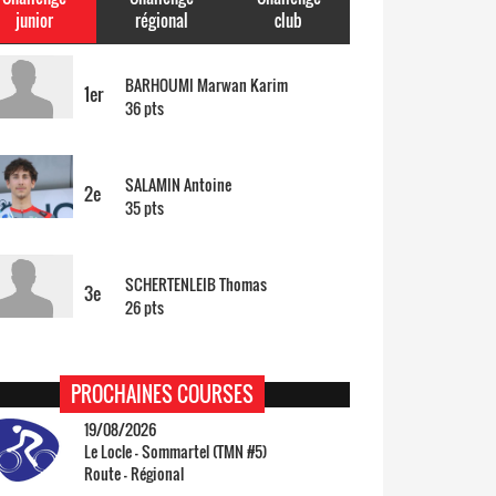
junior
régional
club
23/04 -
Classement Route -
4e Pringy
- Moléson (TdC #3)
BARHOUMI Marwan Karim
1er
36 pts
14/04 -
Photos -
Les photos du 5e GP
de Semsales
SALAMIN Antoine
14/04 -
Classement Route -
5e GP de
2e
35 pts
Semsales (TdC #2)
SCHERTENLEIB Thomas
3e
26 pts
PROCHAINES COURSES
19/08/2026
Le Locle - Sommartel (TMN #5)
Route - Régional