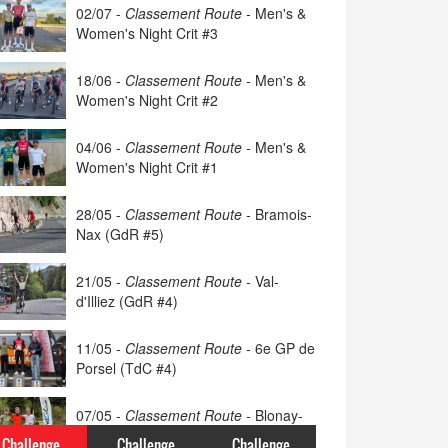
02/07 -
Classement Route -
Men's &
Women's Night Crit #3
18/06 -
Classement Route -
Men's &
Women's Night Crit #2
04/06 -
Classement Route -
Men's &
Women's Night Crit #1
28/05 -
Classement Route -
Bramois-
Nax (GdR #5)
's & Women's Night Crit #1
21/05 -
Classement Route -
Val-
d'Illiez (GdR #4)
ibourgeois Noa Gremaud (Bikeclub Sense Oberland) s'est imposé ce me
e des Men's & Women's Night Crit 2026 disput...
11/05 -
Classement Route -
6e GP de
Porsel (TdC #4)
07/05 -
Classement Route -
Blonay-
Les Pléiades (GdR #3)
Challenge
Challenge
Challenge