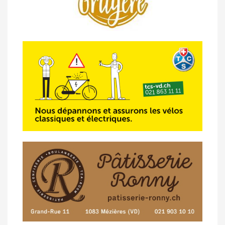
14/04 -
Photos -
Les photos du 5e GP
de Semsales
14/04 -
Classement Route -
5e GP de
Semsales (TdC #2)