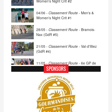
Women's Night Crit #2
04/06 -
Classement Route -
Men's &
Women's Night Crit #1
28/05 -
Classement Route -
Bramois-
Nax (GdR #5)
21/05 -
Classement Route -
Val-d'Illiez
(GdR #4)
11/05 -
Classement Route -
6e GP de
Porsel (TdC #4)
SPONSORS
07/05 -
Classement Route -
Blonay-Les
Pléiades (GdR #3)
23/04 -
Classement Route -
4e Pringy -
Moléson (TdC #3)