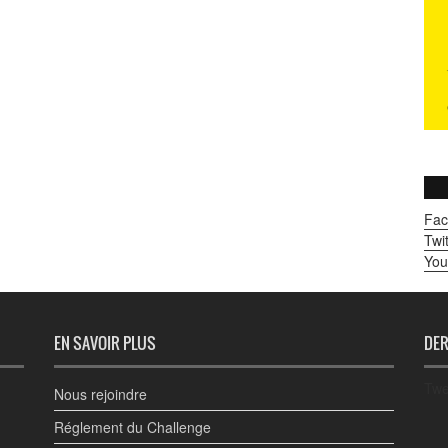
Fac
Twit
You
EN SAVOIR PLUS
DER
Twe
Nous rejoindre
Réglement du Challenge