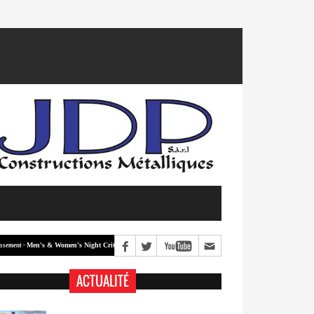
Men's & Women's Night Crit #2
Men's & Women's Night Crit #1
 -
Classement -
ACTUALITÉ