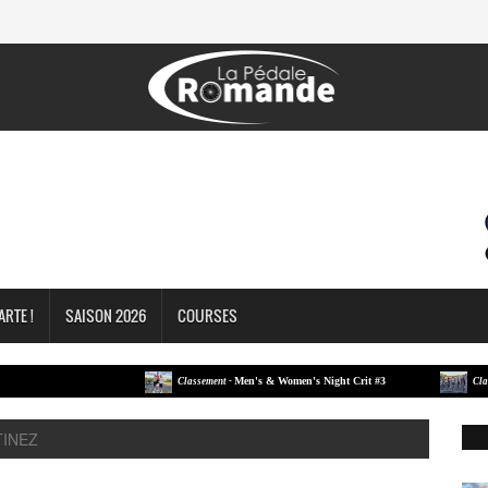
ARTE !
SAISON 2026
COURSES
Men's & Women's Night Crit #3
Classement -
Classement
TINEZ