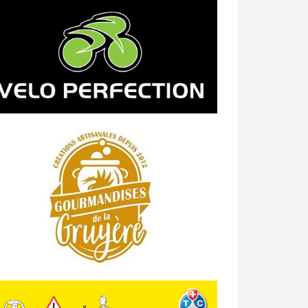
23/04 -
Classement Route -
4e Pringy
- Moléson (TdC #3)
14/04 -
Photos -
Les photos du 5e GP
de Semsales
14/04 -
Classement Route -
5e GP de
Semsales (TdC #2)