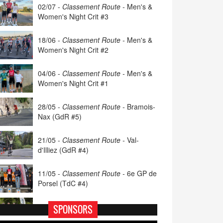
02/07 -
Classement Route -
Men's &
Women's Night Crit #3
18/06 -
Classement Route -
Men's &
Women's Night Crit #2
04/06 -
Classement Route -
Men's &
Women's Night Crit #1
28/05 -
Classement Route -
Bramois-
Nax (GdR #5)
21/05 -
Classement Route -
Val-
d'Illiez (GdR #4)
11/05 -
Classement Route -
6e GP de
Porsel (TdC #4)
07/05 -
Classement Route -
Blonay-
SPONSORS
Les Pléiades (GdR #3)