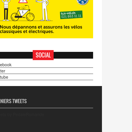
SOCIAL
ebook
ter
tube
NIERS TWEETS
ets by PedaleRomande