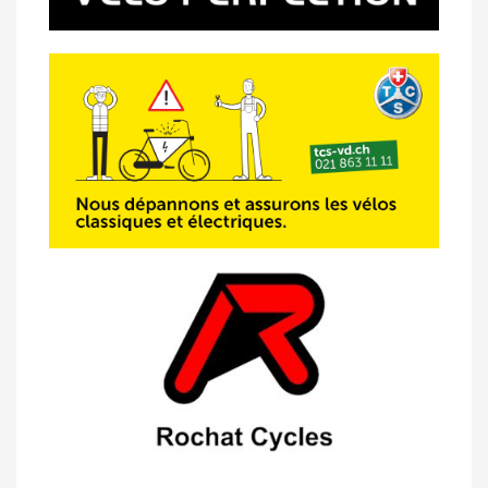
14/04 -
Photos -
Les photos du 5e GP
de Semsales
14/04 -
Classement Route -
5e GP de
Semsales (TdC #2)