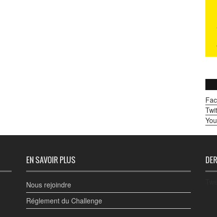
Fac
Twit
You
EN SAVOIR PLUS
DER
Twe
Nous rejoindre
Réglement du Challenge