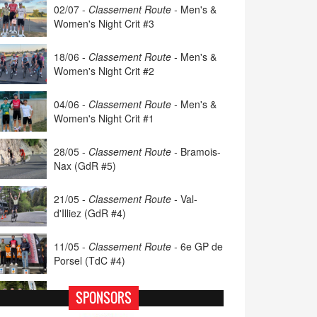
02/07 -
Classement Route -
Men's &
Women's Night Crit #3
18/06 -
Classement Route -
Men's &
Women's Night Crit #2
04/06 -
Classement Route -
Men's &
Women's Night Crit #1
28/05 -
Classement Route -
Bramois-
Nax (GdR #5)
21/05 -
Classement Route -
Val-
d'Illiez (GdR #4)
11/05 -
Classement Route -
6e GP de
Porsel (TdC #4)
07/05 -
Classement Route -
Blonay-
SPONSORS
Les Pléiades (GdR #3)