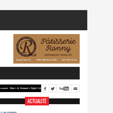
Men's & Women's Night Crit #2
Men's & Women's Night Crit #1
 -
Classement -
ACTUALITÉ