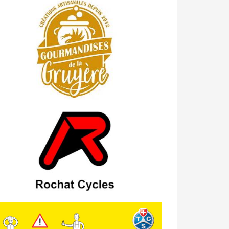
23/04 -
Classement Route -
4e Pringy
- Moléson (TdC #3)
14/04 -
Photos -
Les photos du 5e GP
de Semsales
14/04 -
Classement Route -
5e GP de
Semsales (TdC #2)