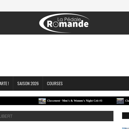
ARTE !
SAISON 2026
COURSES
Men's & Women's Night Crit #3
Classement -
Classement
AUBERT