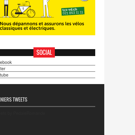
SOCIAL
ebook
ter
tube
NIERS TWEETS
ets by PedaleRomande