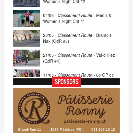
Women's Night Crit #2
04/06 -
Classement Route -
Men's &
Women's Night Crit #1
28/05 -
Classement Route -
Bramois-
Nax (GdR #5)
21/05 -
Classement Route -
Val-d'Illiez
(GdR #4)
11/05 -
Classement Route -
6e GP de
Porsel (TdC #4)
SPONSORS
07/05 -
Classement Route -
Blonay-Les
Pléiades (GdR #3)
23/04 -
Classement Route -
4e Pringy -
Moléson (TdC #3)