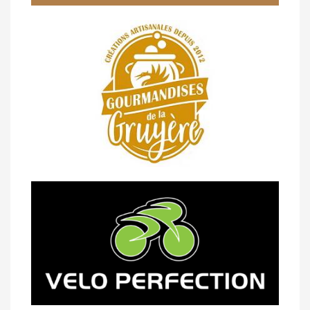
14/04 -
Photos -
Les photos du 5e GP
de Semsales
14/04 -
Classement Route -
5e GP de
Semsales (TdC #2)