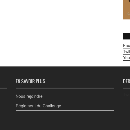
Fac
Twit
You
EN SAVOIR PLUS
DER
Twe
Nous rejoindre
Réglement du Challenge