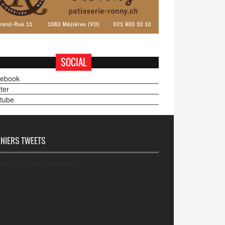
SOCIAL
ebook
ter
tube
NIERS TWEETS
ets by PedaleRomande