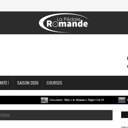
ARTE !
SAISON 2026
COURSES
Men's & Women's Night Crit #3
Classement -
Classe
GRIMM