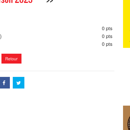
0 pts
)
0 pts
0 pts
Retour