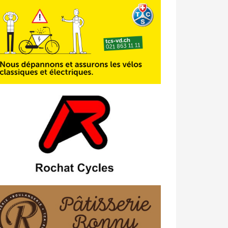
23/04 -
Classement Route -
4e Pringy
- Moléson (TdC #3)
14/04 -
Photos -
Les photos du 5e GP
de Semsales
14/04 -
Classement Route -
5e GP de
Semsales (TdC #2)