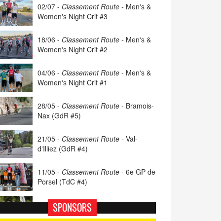
02/07 -
Classement Route -
Men's &
Women's Night Crit #3
18/06 -
Classement Route -
Men's &
Women's Night Crit #2
04/06 -
Classement Route -
Men's &
Women's Night Crit #1
28/05 -
Classement Route -
Bramois-
Nax (GdR #5)
21/05 -
Classement Route -
Val-
d'Illiez (GdR #4)
11/05 -
Classement Route -
6e GP de
Porsel (TdC #4)
07/05 -
Classement Route -
Blonay-
SPONSORS
Les Pléiades (GdR #3)