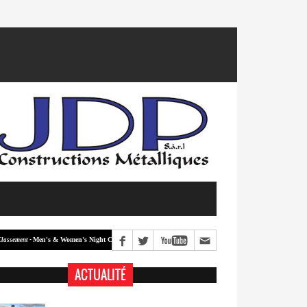
Men's & Women's Night Crit #2
Men's & Women's Night Crit #1
ment -
Classement -
ACTUALITÉ