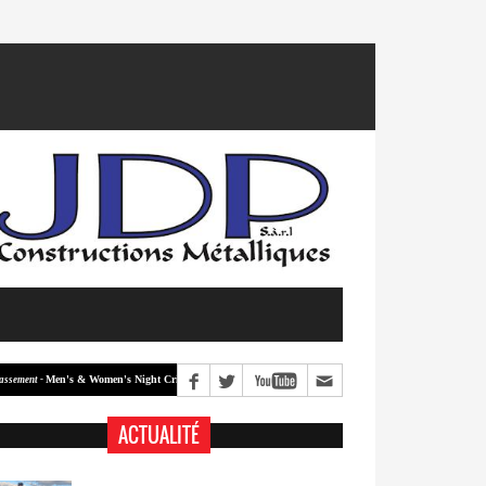
Men's & Women's Night Crit #2
Men's & Women's Night Crit #1
ent -
Classement -
ACTUALITÉ