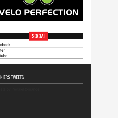
SOCIAL
ebook
ter
tube
NIERS TWEETS
ets by PedaleRomande