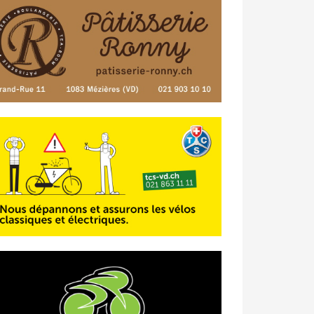
23/04 -
Classement Route -
4e Pringy
- Moléson (TdC #3)
14/04 -
Photos -
Les photos du 5e GP
de Semsales
14/04 -
Classement Route -
5e GP de
Semsales (TdC #2)