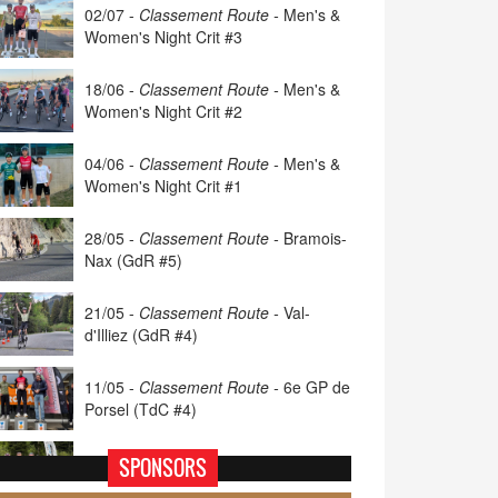
02/07 -
Classement Route -
Men's &
Women's Night Crit #3
18/06 -
Classement Route -
Men's &
Women's Night Crit #2
04/06 -
Classement Route -
Men's &
Women's Night Crit #1
28/05 -
Classement Route -
Bramois-
Nax (GdR #5)
21/05 -
Classement Route -
Val-
d'Illiez (GdR #4)
11/05 -
Classement Route -
6e GP de
Porsel (TdC #4)
07/05 -
Classement Route -
Blonay-
SPONSORS
Les Pléiades (GdR #3)