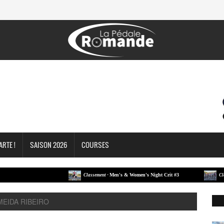
ARTE !
SAISON 2026
COURSES
Men's & Women's Night Crit #3
Classement -
Classem
MEIDA RIBEIRO