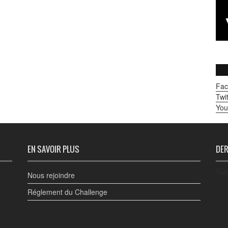
Fac
Twit
You
EN SAVOIR PLUS
DER
Twe
Nous rejoindre
Réglement du Challenge