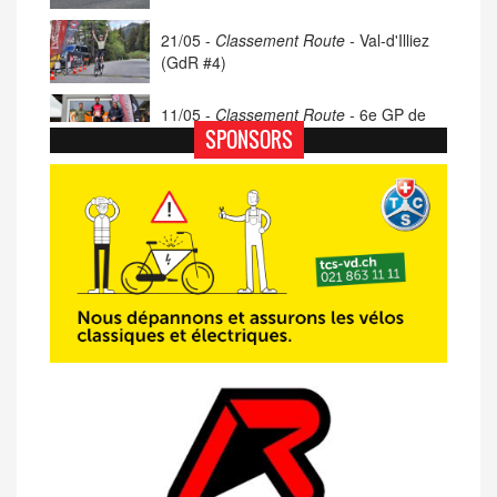
21/05 -
Classement Route -
Val-d'Illiez
(GdR #4)
11/05 -
Classement Route -
6e GP de
Porsel (TdC #4)
SPONSORS
07/05 -
Classement Route -
Blonay-Les
Pléiades (GdR #3)
23/04 -
Classement Route -
4e Pringy -
Moléson (TdC #3)
14/04 -
Photos -
Les photos du 5e GP
de Semsales
14/04 -
Classement Route -
5e GP de
Semsales (TdC #2)