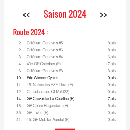
<<
Saison 2024
>>
Route 2024 :
2.
Critérium Genevois #5
8 pts
2.
Critérium Genevois #6
8 pts
3.
Critérium Genevois #4
6 pts
4.
43e GP Osterhas (E)
17 pts
6.
Critérium Genevois #3
3 pts
10.
Prix Wanner Cycles
0 pts
11.
15. Nationales EZF Thun (E)
0 pts
12.
Ch. suisses du CLM (U23)
0 pts
14.
GP Crevoisier La Courtine (E)
7 pts
16.
GP Cham Hagendorn (E)
5 pts
35.
GP Ticino (E)
0 pts
41.
15. GP Mobiliar Aaretal (E)
0 pts