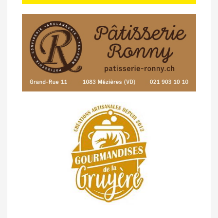
de Semsales
14/04 -
Classement Route -
5e GP de
Semsales (TdC #2)