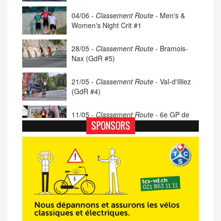
04/06 -
Classement Route -
Men's &
Women's Night Crit #1
28/05 -
Classement Route -
Bramois-
Nax (GdR #5)
21/05 -
Classement Route -
Val-d'Illiez
(GdR #4)
11/05 -
Classement Route -
6e GP de
Porsel (TdC #4)
SPONSORS
07/05 -
Classement Route -
Blonay-Les
Pléiades (GdR #3)
23/04 -
Classement Route -
4e Pringy -
Moléson (TdC #3)
14/04 -
Photos -
Les photos du 5e GP