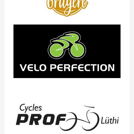
14/04 -
Photos -
Les photos du 5e GP
de Semsales
14/04 -
Classement Route -
5e GP de
Semsales (TdC #2)