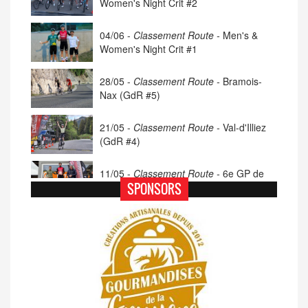
Women's Night Crit #2
04/06 -
Classement Route -
Men's &
Women's Night Crit #1
28/05 -
Classement Route -
Bramois-
Nax (GdR #5)
21/05 -
Classement Route -
Val-d'Illiez
(GdR #4)
11/05 -
Classement Route -
6e GP de
Porsel (TdC #4)
SPONSORS
07/05 -
Classement Route -
Blonay-Les
Pléiades (GdR #3)
23/04 -
Classement Route -
4e Pringy -
Moléson (TdC #3)