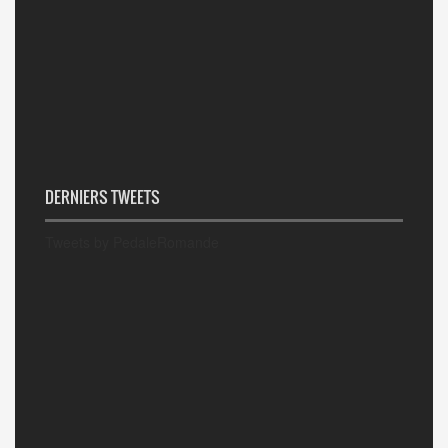
DERNIERS TWEETS
Tweets by PedaleRomande