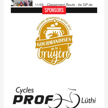
11/05 -
Classement Route -
6e GP de
Porsel (TdC #4)
SPONSORS
07/05 -
Classement Route -
Blonay-Les
Pléiades (GdR #3)
23/04 -
Classement Route -
4e Pringy -
Moléson (TdC #3)
14/04 -
Photos -
Les photos du 5e GP
de Semsales
14/04 -
Classement Route -
5e GP de
Semsales (TdC #2)