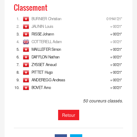
Classement
1.
BURNIER Christian
01H41'21''
2.
JAUNIN Louis
+ 00'21''
3.
RISSE Johann
+ 00'21''
4.
COTTERELL Adam
+ 00'21''
5.
MAILLEFER Simon
+ 00'21''
6.
DAFFLON Nathan
+ 00'21''
7.
ZYSSET Arnaud
+ 00'21''
8.
PITTET Hugo
+ 00'21''
9.
ANDEREGG Andreas
+ 00'21''
10.
BOVET Arno
+ 00'21''
50 coureurs classés.
Retour